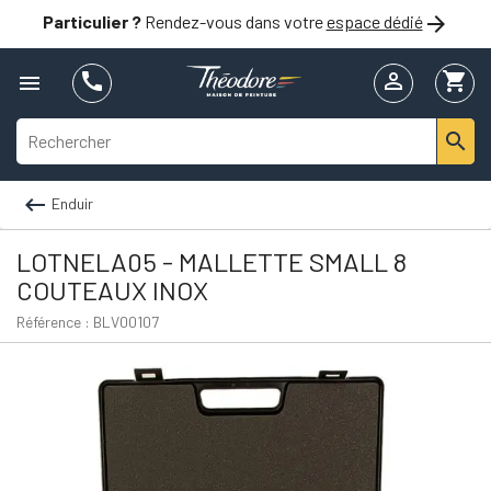

Particulier ?
Rendez-vous dans votre
espace dédié


shopping_cart



Enduir
LOTNELA05 - MALLETTE SMALL 8
COUTEAUX INOX
Référence : BLV00107