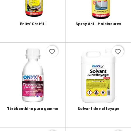
Enlèv' Graffiti
Spray Anti-Moisissures
favorite_border
favorite_border
Térébenthine pure gemme
Solvant de nettoyage