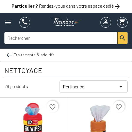

Particulier ?
Rendez-vous dans votre
espace dédié


shopping_cart



Traitements & additifs
NETTOYAGE

28 products
Pertinence
favorite_border
favorite_border