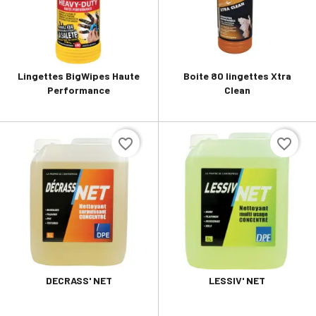
Lingettes BigWipes Haute
Boite 80 lingettes Xtra
Performance
Clean
favorite_border
favorite_border
DECRASS' NET
LESSIV' NET