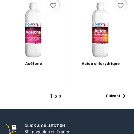
favorite_border
favorite_border
Acétone
Acide chlorydrique
1

Suivant
2
3
CLICK & COLLECT 3H
80 magasins en France