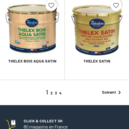
favorite_border
favorite_border
THELEX BOIS AQUA SATIN
THELEX SATIN
1

Suivant
2
3
4
CLICK & COLLECT 3H
80 magasins en France