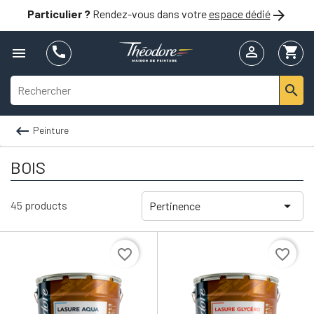

Particulier ?
Rendez-vous dans votre
espace dédié


shopping_cart



Peinture
BOIS

45 products
Pertinence
favorite_border
favorite_border