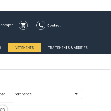
shopping_cart

e compte
Contact
R
VÊTEMENTS
TRAITEMENTS & ADDITIFS

 par :
Pertinence
avorite_border