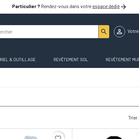

Particulier ?
Rendez-vous dans votre
espace dédié


Votr
RIEL & OUTILLAGE
REVÊTEMENT SOL
REVÊTEMENT MU
Trier
favorite_border
f