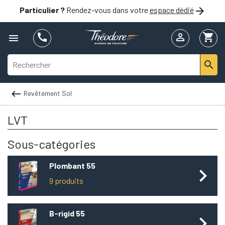

Particulier ?
Rendez-vous dans votre
espace dédié


shopping_cart



Revêtement Sol
LVT
Sous-catégories
plombant 55

9 produits
b-rigid 55
