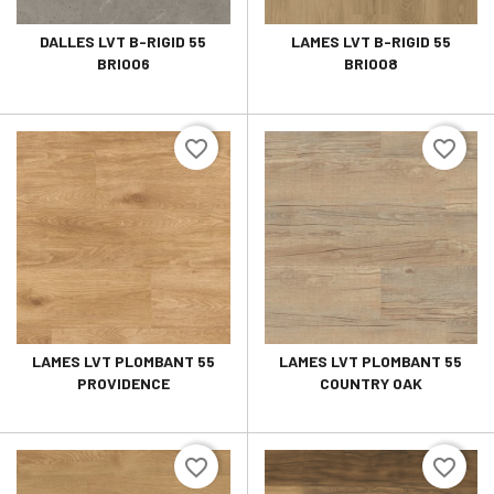
DALLES LVT B-RIGID 55
LAMES LVT B-RIGID 55
BRI006
BRI008
favorite_border
favorite_border
LAMES LVT PLOMBANT 55
LAMES LVT PLOMBANT 55
PROVIDENCE
COUNTRY OAK
favorite_border
favorite_border