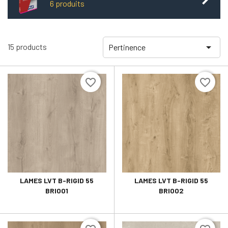
6 produits

15 products
Pertinence
favorite_border
favorite_border
LAMES LVT B-RIGID 55
LAMES LVT B-RIGID 55
BRI001
BRI002