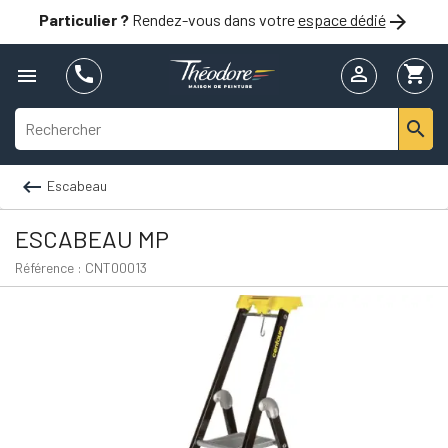

Particulier ?
Rendez-vous dans votre
espace dédié


shopping_cart



Escabeau
ESCABEAU MP
Référence : CNT00013