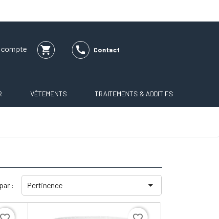
shopping_cart

e compte
Contact
R
VÊTEMENTS
TRAITEMENTS & ADDITIFS

 par :
Pertinence
avorite_border
favorite_border