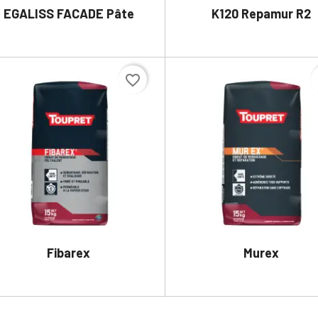
EGALISS FACADE Pâte
K120 Repamur R2


DÉTAILS
DÉTAILS
favorite_border
f
Fibarex
Murex


DÉTAILS
DÉTAILS