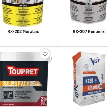
RX-202 Muralaix
RX-207 Renomix


DÉTAILS
DÉTAILS
favorite_border
f