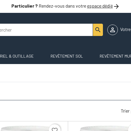

Particulier ?
Rendez-vous dans votre
espace dédié


Votr
RIEL & OUTILLAGE
REVÊTEMENT SOL
REVÊTEMENT MU
Trier
favorite_border
f