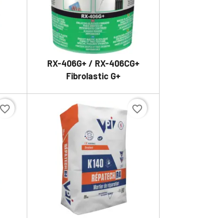
RX-406G+ / RX-406CG+

DÉTAILS
Fibrolastic G+
avorite_border
favorite_border