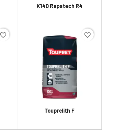
K140 Repatech R4

DÉTAILS
avorite_border
favorite_border
Touprelith F

DÉTAILS