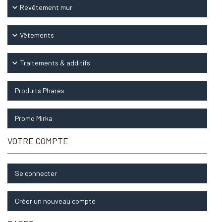
keyboard_arrow_down
Revêtement mur
keyboard_arrow_down
Vêtements
keyboard_arrow_down
Traitements & additifs
Produits Phares
Promo Mirka
VOTRE COMPTE
Se connecter
Créer un nouveau compte