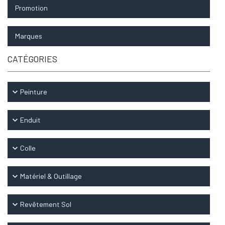
Promotion
Marques
CATÉGORIES
keyboard_arrow_down
Peinture
keyboard_arrow_down
Enduit
keyboard_arrow_down
Colle
keyboard_arrow_down
Matériel & Outillage
keyboard_arrow_down
Revêtement Sol