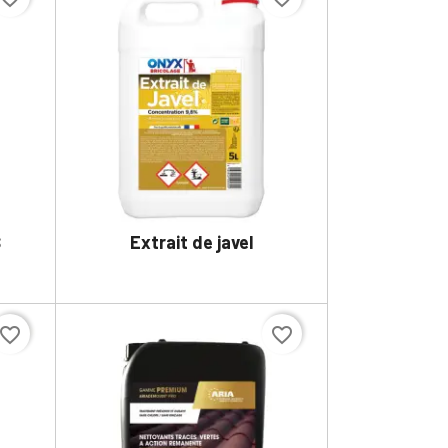
S
Extrait de javel

DÉTAILS
avorite_border
favorite_border