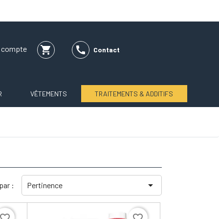
shopping_cart

e compte
Contact
R
VÊTEMENTS
TRAITEMENTS & ADDITIFS

 par :
Pertinence
avorite_border
favorite_border