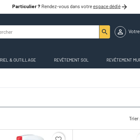

Particulier ?
Rendez-vous dans votre
espace dédié


Votr
RIEL & OUTILLAGE
REVÊTEMENT SOL
REVÊTEMENT MU
Trier
favorite_border
f