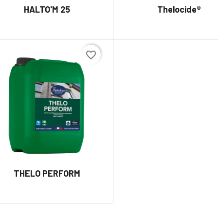
HALTO'M 25
Thelocide®


DÉTAILS
DÉTAILS
favorite_border
THELO PERFORM

DÉTAILS