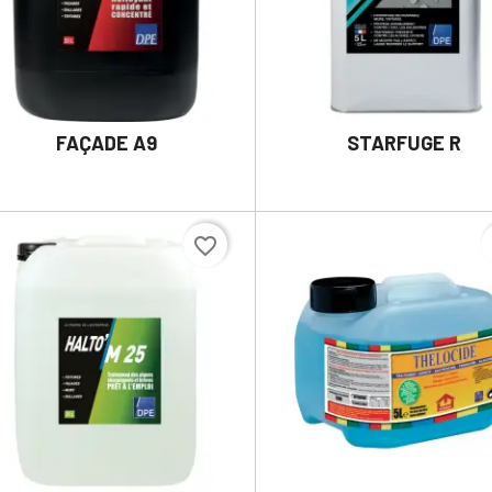
FAÇADE A9
STARFUGE R


DÉTAILS
DÉTAILS
favorite_border
f