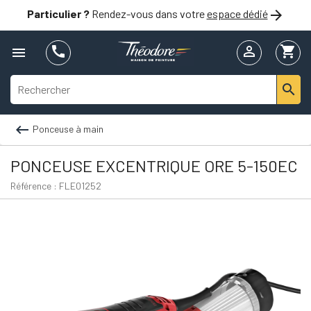

Particulier ?
Rendez-vous dans votre
espace dédié


shopping_cart



Ponceuse à main
PONCEUSE EXCENTRIQUE ORE 5-150EC
Référence : FLE01252