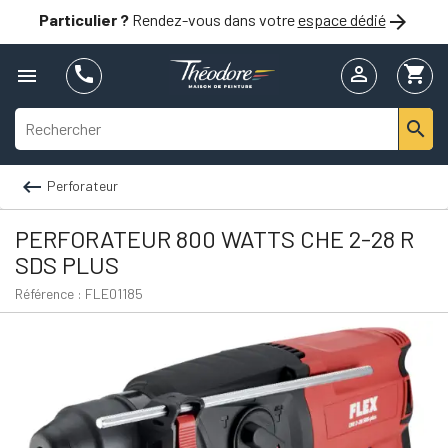

Particulier ?
Rendez-vous dans votre
espace dédié


shopping_cart



Perforateur
PERFORATEUR 800 WATTS CHE 2-28 R
SDS PLUS
Référence : FLE01185