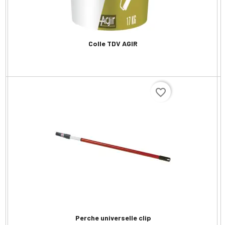
Colle TDV AGIR
favorite_border
Perche universelle clip