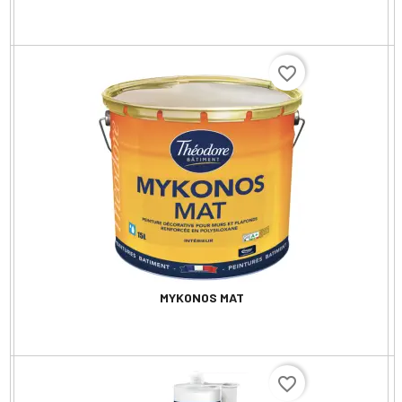
favorite_border
MYKONOS MAT
favorite_border