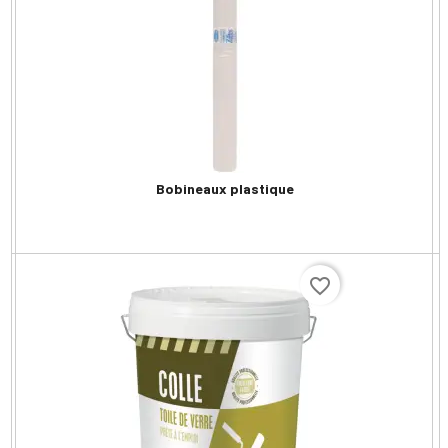
Bobineaux plastique
favorite_border