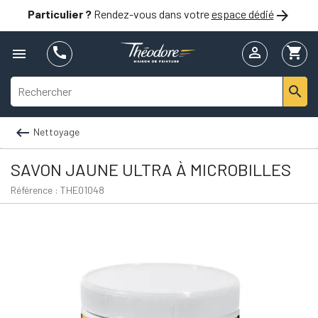

Particulier ?
Rendez-vous dans votre
espace dédié


shopping_cart



Nettoyage
SAVON JAUNE ULTRA À MICROBILLES
Référence : THE01048