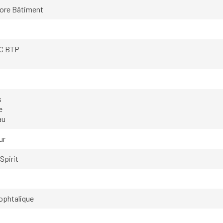
dore Bâtiment
C BTP
s
e
au
ur
 Spirit
rophtalique