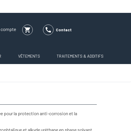
shopping_cart

e compte
Contact
R
VÊTEMENTS
TRAITEMENTS & ADDITIFS
ée pour la protection anti-corrosion et la
rophtalique et alkyde uréthane en phase solvant.