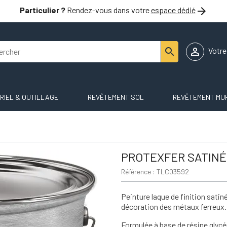

Particulier ?
Rendez-vous dans votre
espace dédié


Votr
RIEL & OUTILLAGE
REVÊTEMENT SOL
REVÊTEMENT MU
PROTEXFER SATINÉ
Référence : TLC03592
Peinture laque de finition satin
décoration des métaux ferreux.
Formulée à base de résine glycé