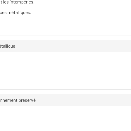
t les intempéries.
aces métalliques.
étallique
ronnement préservé