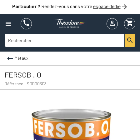

Particulier ?
Rendez-vous dans votre
espace dédié


shopping_cart



Métaux
FERSOB . O
Référence : SOB00303