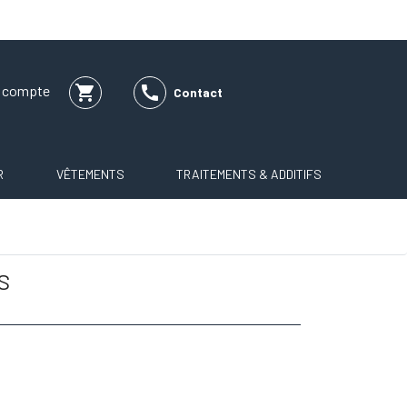
shopping_cart

e compte
Contact
R
VÊTEMENTS
TRAITEMENTS & ADDITIFS
S