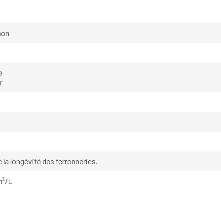
hon
e
r
e la longévité des ferronneries.
2m²/L