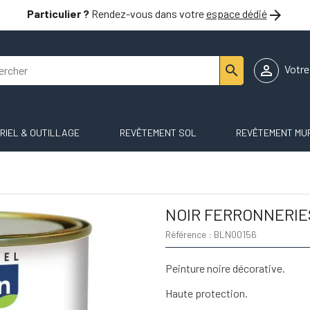

Particulier ?
Rendez-vous dans votre
espace dédié


Votr
RIEL & OUTILLAGE
REVÊTEMENT SOL
REVÊTEMENT MU
NOIR FERRONNERIE
Référence : BLN00156
Peinture noire décorative.
Haute protection.