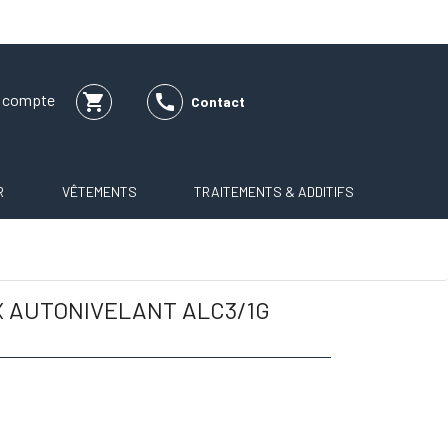
shopping_cart

e compte
Contact
R
VÊTEMENTS
TRAITEMENTS & ADDITIFS
X AUTONIVELANT ALC3/1G