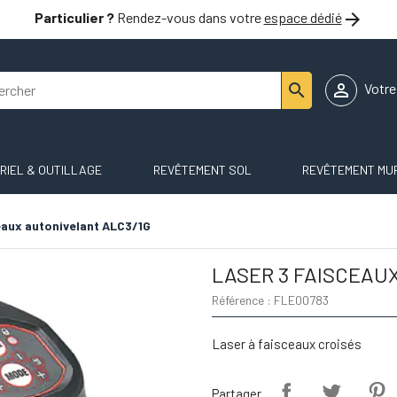

Particulier ?
Rendez-vous dans votre
espace dédié


Votr
RIEL & OUTILLAGE
REVÊTEMENT SOL
REVÊTEMENT MU
eaux autonivelant ALC3/1G
LASER 3 FAISCEAU
Référence : FLE00783
Laser à faisceaux croisés
Partager