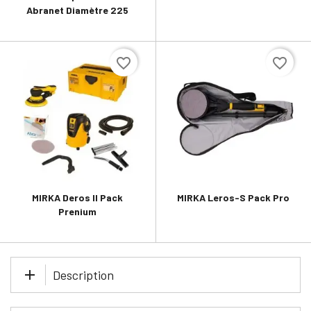
Abranet Diamètre 225
favorite_border
favorite_border
MIRKA Deros II Pack
MIRKA Leros-S Pack Pro
Prenium
Description