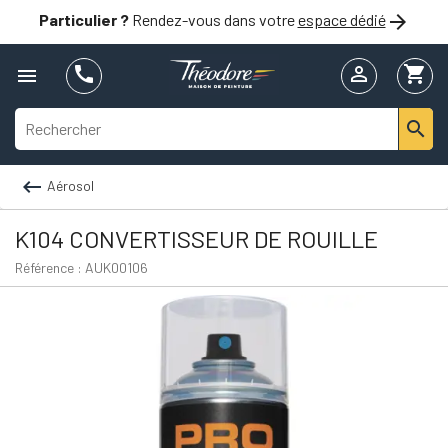

Particulier ?
Rendez-vous dans votre
espace dédié


shopping_cart



Aérosol
K104 CONVERTISSEUR DE ROUILLE
Référence : AUK00106